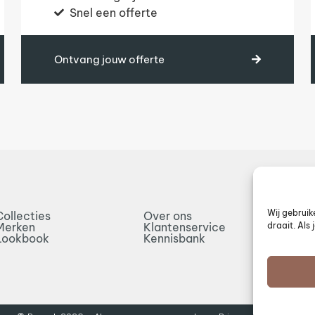
Snel een offerte
Ontvang jouw offerte
Wij gebruik
Collecties
Over ons
inf
draait. Als
Merken
Klantenservice
033
Lookbook
Kennisbank
Con