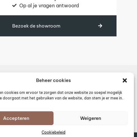
Op al je vragen antwoord
Bezoek de showroom
Beheer cookies
Pronck Store
en cookies om ervoor te zorgen dat onze website zo soepel mogelijk
o@pronck.nl
 je doorgaat met het gebruiken van de website, dan stem je er mee in.
 246 1314
In de media
tact
Accepteren
Weigeren
Cookiebeleid