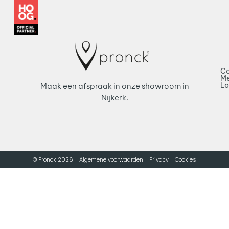
Co
Me
L
Maak een afspraak in onze showroom in
Nijkerk.
© Pronck 2026 -
Algemene voorwaarden -
Privacy -
Cookies