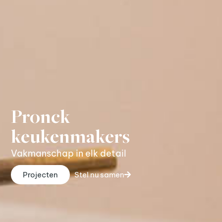
Pronck
keukenmakers
Vakmanschap in elk detail
Projecten
Stel nu samen