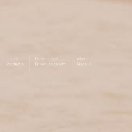
In huis
Professioneel
Alles is
Productie
En service gericht
Mogelijk