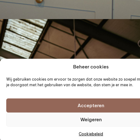
Beheer cookies
Wij gebruiken cookies om ervoor te zorgen dat onze website zo soepel mo
je doorgaat met het gebruiken van de website, dan stem je er mee in.
Accepteren
Weigeren
Onze werkplaats
Lookbook
Stel nu samen
Cookiebeleid
Ambachtelijk maatwerk