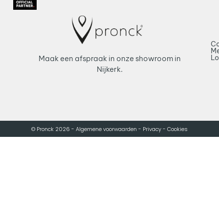
Co
Me
L
Maak een afspraak in onze showroom in
Nijkerk.
© Pronck 2026 -
Algemene voorwaarden -
Privacy -
Cookies