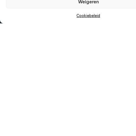
Weigeren
Lookbook
Stel nu samen
Cookiebeleid