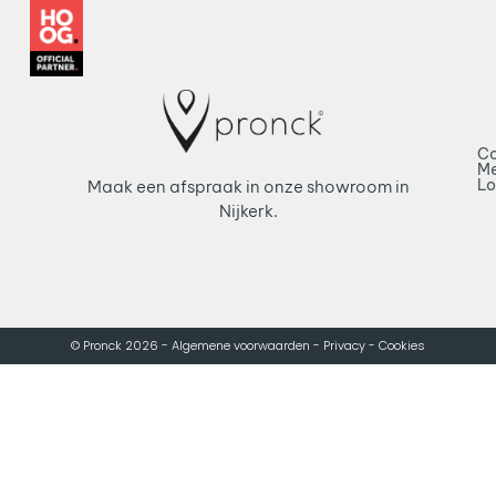
Co
Me
L
Maak een afspraak in onze showroom in
Nijkerk.
© Pronck 2026 -
Algemene voorwaarden -
Privacy -
Cookies